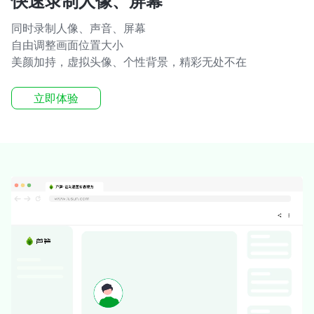
快速录制人像、屏幕
同时录制人像、声音、屏幕
自由调整画面位置大小
美颜加持，虚拟头像、个性背景，精彩无处不在
立即体验