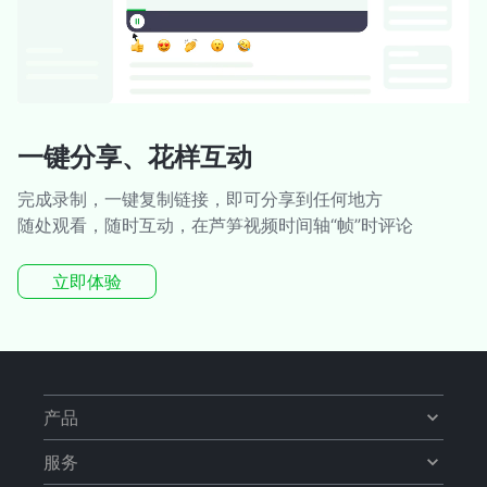
一键分享、花样互动
完成录制，一键复制链接，即可分享到任何地方
随处观看，随时互动，在芦笋视频时间轴“帧”时评论
立即体验
产品
服务